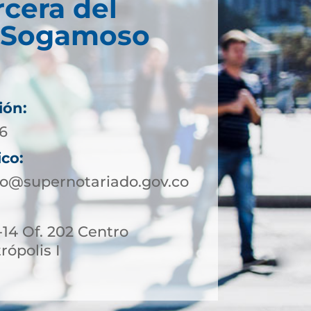
rcera del
e Sogamoso
ión:
16
ico:
o@supernotariado.gov.co
4-14 Of. 202 Centro
ópolis I