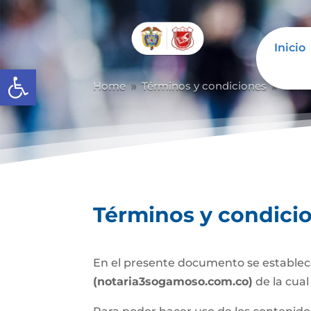
Inicio
Abrir barra de herramientas
Home
Términos y condiciones
Térm
9
9
Términos y condici
En el presente documento se establece
(notaria3sogamoso.com.co)
de la cua