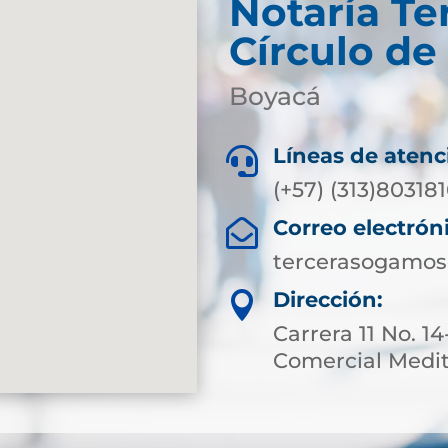
Notaría Te
Círculo d
Boyacá
Líneas de atenc

(+57) (313)80318
Correo electrón

tercerasogamos
Dirección:

Carrera 11 No. 1
Comercial Meditr