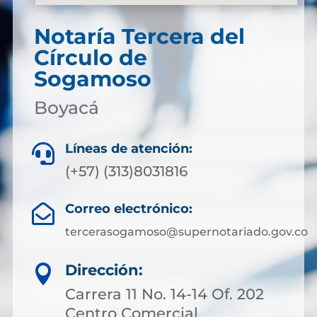
Notaría Tercera del
Círculo de
Sogamoso
Boyacá
Líneas de atención:

(+57) (313)8031816
Correo electrónico:

tercerasogamoso@supernotariado.gov.co
Dirección:

Carrera 11 No. 14-14 Of. 202
Centro Comercial