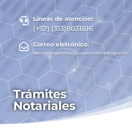
Líneas de atención:

(+57) (313)8031816
Correo eletrónico:

tercerasogamoso@supernotariado.gov.co
Trámites
Notariales