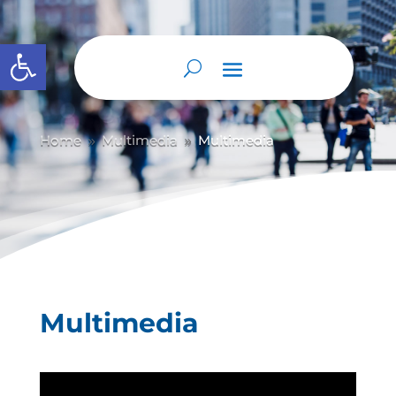
Abrir barra de herramientas
Home
Multimedia
Multimedia
9
9
Multimedia