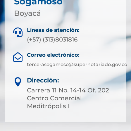
Sogamoso
Boyacá
Líneas de atención:

(+57) (313)8031816
Correo electrónico:

tercerasogamoso@supernotariado.gov.co
Dirección:

Carrera 11 No. 14-14 Of. 202
Centro Comercial
Meditrópolis I