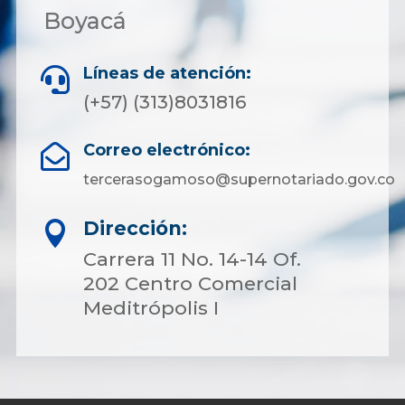
Boyacá
Líneas de atención:

(+57) (313)8031816
Correo electrónico:

tercerasogamoso@supernotariado.gov.co
Dirección:

Carrera 11 No. 14-14 Of.
202 Centro Comercial
Meditrópolis I