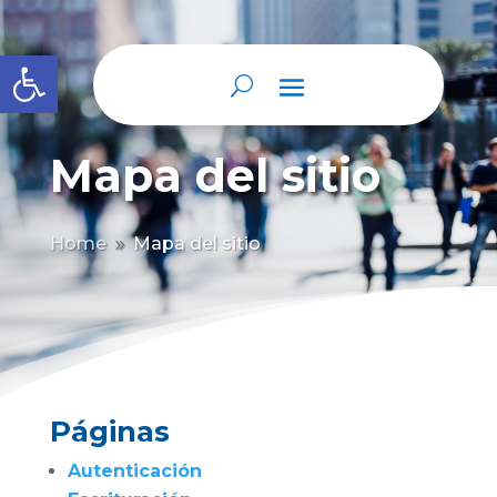
Abrir barra de herramientas
Mapa del sitio
Home
Mapa del sitio
9
Páginas
Autenticación