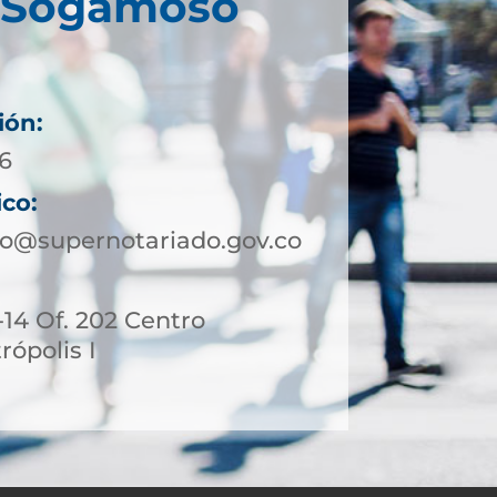
e Sogamoso
ión:
16
ico:
o@supernotariado.gov.co
4-14 Of. 202 Centro
ópolis I