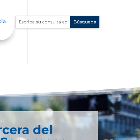
cia
rcera del