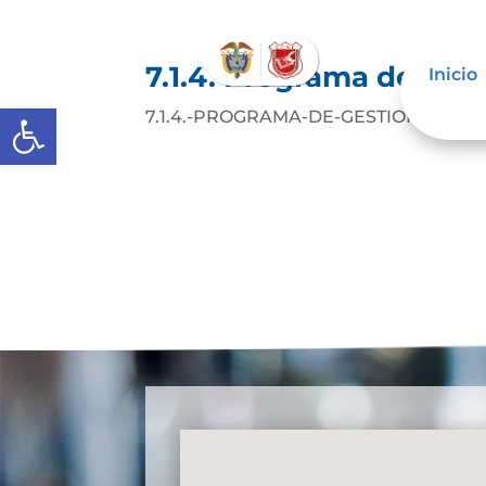
7.1.4. Programa de ges
Inicio
Abrir barra de herramientas
7.1.4.-PROGRAMA-DE-GESTION-DOC