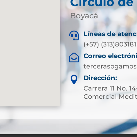
Círculo d
Boyacá
Líneas de atenc

(+57) (313)80318
Correo electrón

tercerasogamos
Dirección:

Carrera 11 No. 1
Comercial Meditr