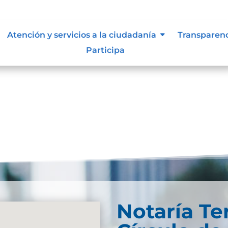
tión documental
Atención y servicios a la ciudadanía
Transparen
Participa
UMENTAL-NOTARIA-3-DE-SOGAMOSO-2Descarga
Notaría Te