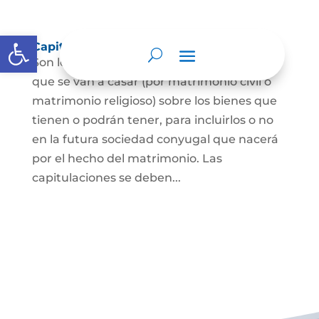
Abrir barra de herramientas
Capitulaciones Matrimoniales
Son los acuerdos que hacen las personas
que se van a casar (por matrimonio civil o
matrimonio religioso) sobre los bienes que
tienen o podrán tener, para incluirlos o no
en la futura sociedad conyugal que nacerá
por el hecho del matrimonio. Las
capitulaciones se deben...