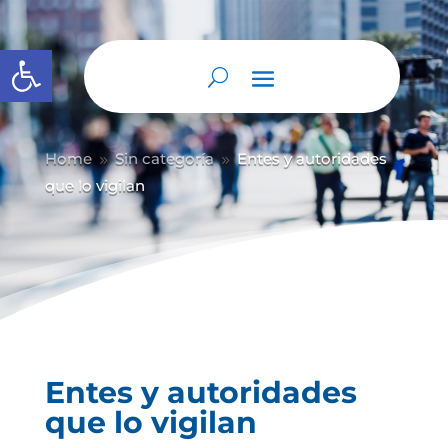
Abrir barra de herramientas
Home
Sin categoría
Entes y autoridades
9
9
que lo vigilan
Entes y autoridades
que lo vigilan