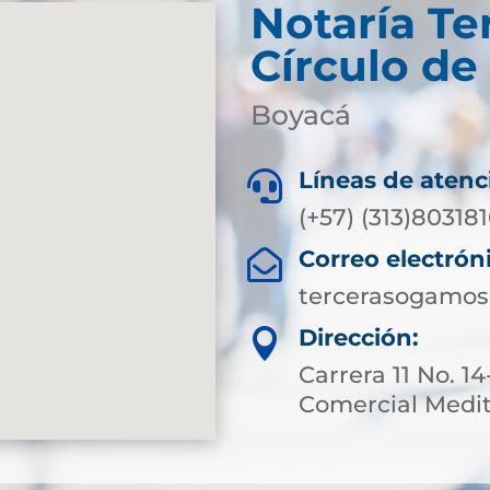
Notaría Te
Círculo d
Boyacá
Líneas de atenc

(+57) (313)80318
Correo electrón

tercerasogamos
Dirección:

Carrera 11 No. 1
Comercial Meditr