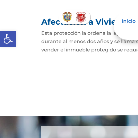
Afectación a Vivienda f
Inicio
Abrir barra de herramientas
Esta protección la ordena la ley sobre 
durante al menos dos años y se llama
vender el inmueble protegido se requie