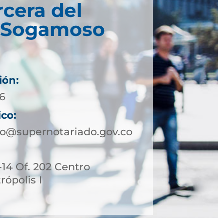
rcera del
e Sogamoso
ión:
16
ico:
o@supernotariado.gov.co
4-14 Of. 202 Centro
ópolis I