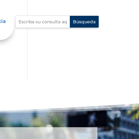
cia
al