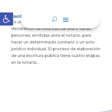
Abrir barra de herramientas
Escritura Pública
Es un documento que contiene la
declaración de voluntad de una o varias
personas, emitidas ante el notario, para
hacer un determinado contrato o un acto
jurídico individual. El proceso de elaboración
de una escritura pública tiene cuatro etapas
en la notaría:...