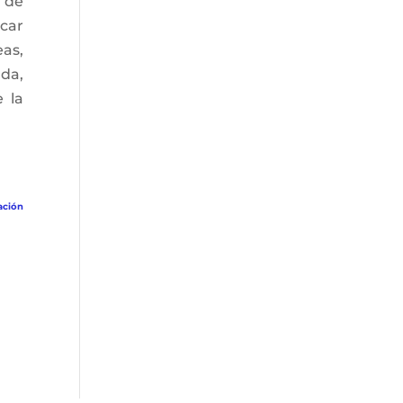
 de
icar
as,
ada,
e la
ación