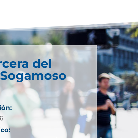
rcera del
e Sogamoso
ión:
16
ico: