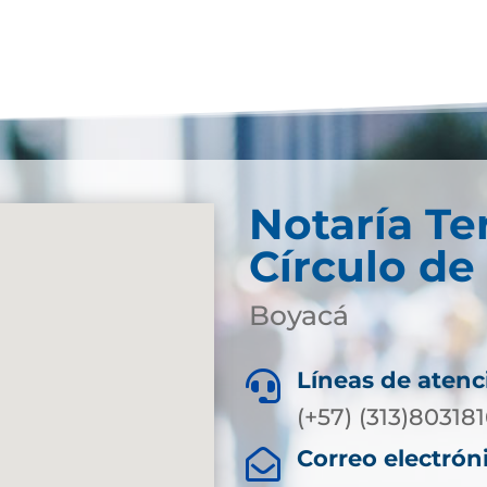
Notaría Te
Círculo d
Boyacá
Líneas de atenc

(+57) (313)80318
Correo electrón
