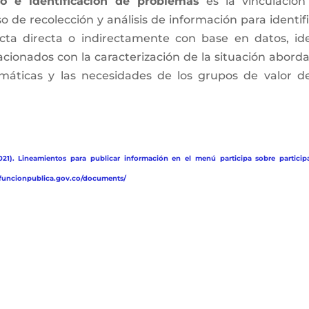
co e identificación de problemas
es la vinculación
 de recolección y análisis de información para identif
ecta directa o indirectamente con base en datos, ide
acionados con la caracterización de la situación abord
emáticas y las necesidades de los grupos de valor d
21). Lineamientos para publicar información en el menú participa sobre particip
w.funcionpublica.gov.co/documents/