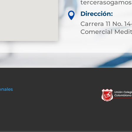
tercerasogamos
Dirección:

Carrera 11 No. 1
Comercial Meditr
onales