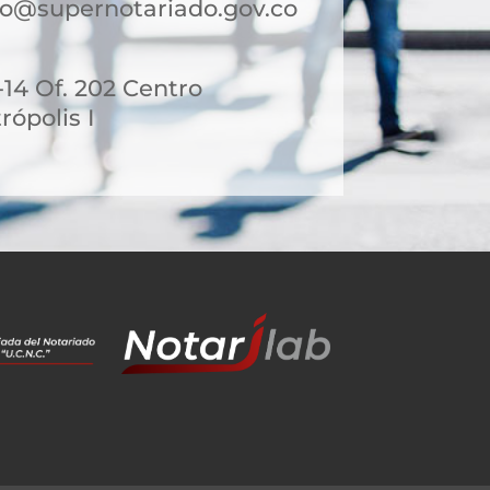
o@supernotariado.gov.co
4-14 Of. 202 Centro
ópolis I