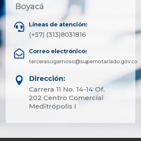
Boyacá
Líneas de atención:

(+57) (313)8031816
Correo electrónico:

tercerasogamoso@supernotariado.gov.co
Dirección:

Carrera 11 No. 14-14 Of.
202 Centro Comercial
Meditrópolis I