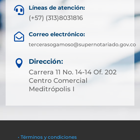
Líneas de atención:

(+57) (313)8031816
Correo electrónico:

tercerasogamoso@supernotariado.gov.co
Dirección:

Carrera 11 No. 14-14 Of. 202
Centro Comercial
Meditrópolis I
• Términos y condiciones