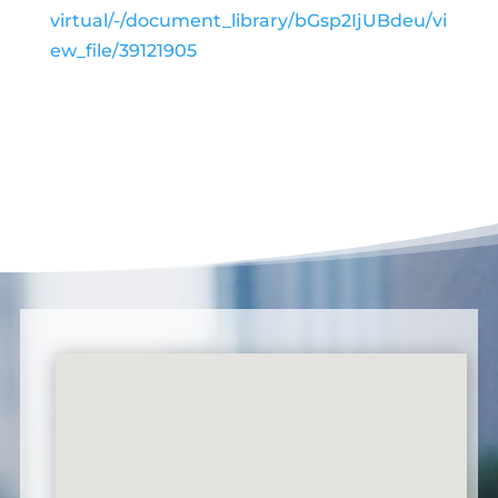
virtual/-/document_library/bGsp2IjUBdeu/vi
ew_file/39121905