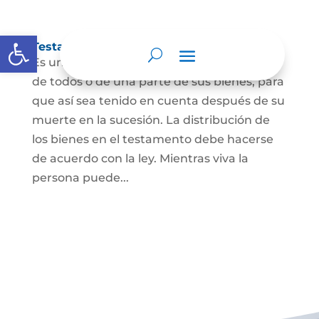
Abrir barra de herramientas
Testamento
Es un acto por el cual una persona dispone
de todos o de una parte de sus bienes, para
que así sea tenido en cuenta después de su
muerte en la sucesión. La distribución de
los bienes en el testamento debe hacerse
de acuerdo con la ley. Mientras viva la
persona puede...