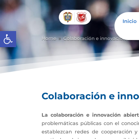
Inicio
Abrir barra de herramientas
Home
Colaboración e innovación abier
9
Colaboración e inno
La colaboración e innovación abier
problemáticas públicas con el conoci
establezcan redes de cooperación y