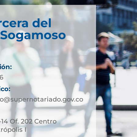
rcera del
e Sogamoso
ión:
16
ico:
o@supernotariado.gov.co
4-14 Of. 202 Centro
ópolis I