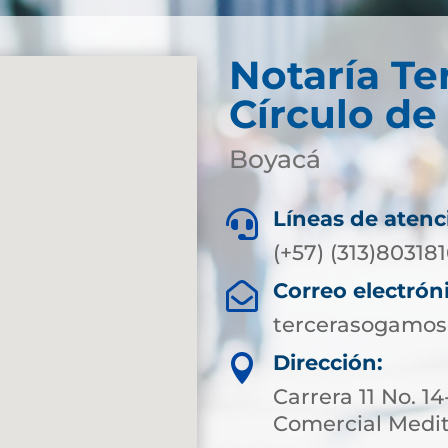
Notaría Te
Círculo d
Boyacá
Líneas de atenc

(+57) (313)80318
Correo electrón

tercerasogamos
Dirección:

Carrera 11 No. 1
Comercial Meditr